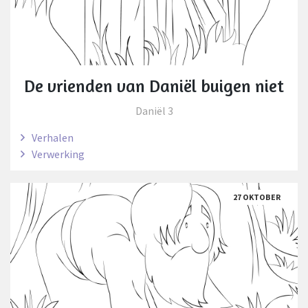
De vrienden van Daniël buigen niet
Daniël 3
Verhalen
Verwerking
27 OKTOBER