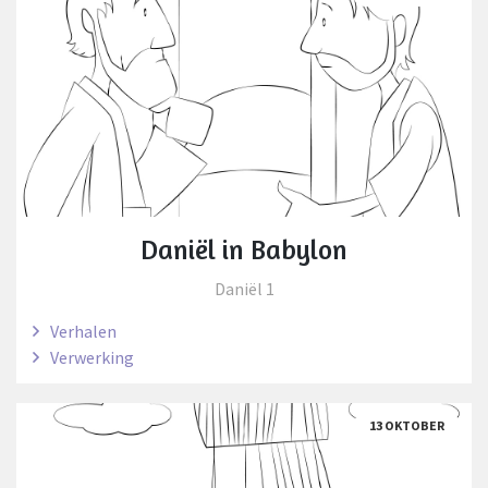
Daniël in Babylon
Daniël 1
Verhalen
Verwerking
13 OKTOBER