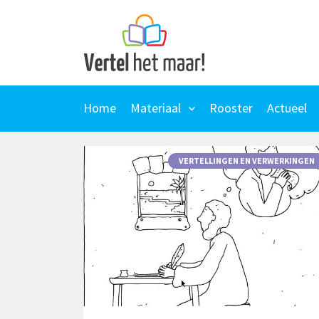
Skip
to
content
Home
Materiaal
Rooster
Actueel
VERTELLINGEN EN VERWERKINGEN