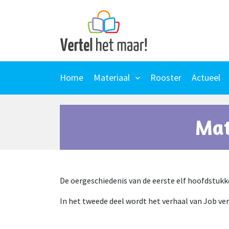
Skip
to
content
Home
Materiaal
Rooster
Actueel
Mat
De oergeschiedenis van de eerste elf hoofdstukk
In het tweede deel wordt het verhaal van Job ver