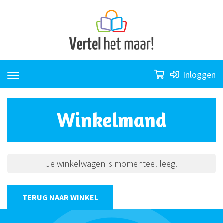
Skip
to
content
Inloggen
Winkelmand
Je winkelwagen is momenteel leeg.
TERUG NAAR WINKEL