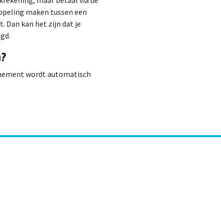
krekening, maar betaal via de
ppeling maken tussen een
 Dan kan het zijn dat je
gd.
n?
onnement wordt automatisch