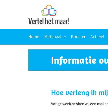
Skip
to
content
Home
Materiaal
Rooster
Actueel
Informatie o
Hoe verleng ik mi
Vorige week hebben wij een mailbe