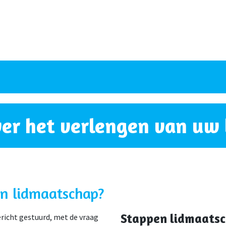
ver het verlengen van uw
jn lidmaatschap?
Stappen lidmaatsc
richt gestuurd, met de vraag