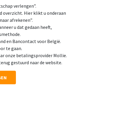
tschap verlengen”.
overzicht. Hier klikt u onderaan
naar afrekenen”.
anneer u dat gedaan heeft,
gsmethode.
nd en Bancontact voor België.
or te gaan.
ar onze betalingsprovider Mollie.
terug gestuurd naar de website.
GEN