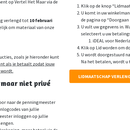
ent op Vertel Het Maar via de
Klik op de knop “Lidmaa
U komt in uw winkelmand 
de pagina op “Doorgaan 
og verlengd tot
10
februari
U vult uw gegevens in. W
elijk om materiaal van onze
selecteert u uw betalin
iDEAL voor Nederla
Klik op Lid worden om do
U wordt doorgestuurd na
ucties, zoals je hieronder kunt
Na het betalen, wordt u 
ent als je betaalt zodat jouw
 wordt.
LIDMAATSCHAP VERLEN
, maar niet privé
door naar de penningmeester
inlogcodes van jullie
ster inloggen op jullie
lengen.