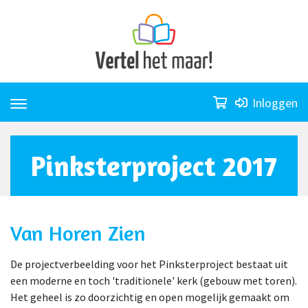
Skip
to
content
Inloggen
Pinksterproject 2017
Van Horen Zien
De projectverbeelding voor het Pinksterproject bestaat uit
een moderne en toch 'traditionele' kerk (gebouw met toren).
Het geheel is zo doorzichtig en open mogelijk gemaakt om