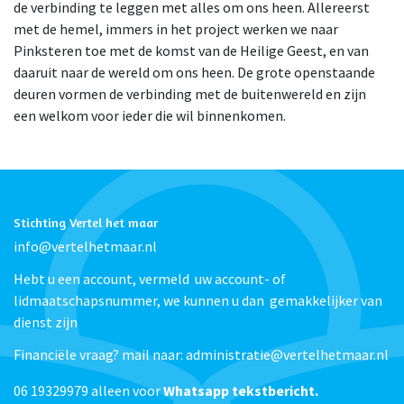
de verbinding te leggen met alles om ons heen. Allereerst
met de hemel, immers in het project werken we naar
Pinksteren toe met de komst van de Heilige Geest, en van
daaruit naar de wereld om ons heen. De grote openstaande
deuren vormen de verbinding met de buitenwereld en zijn
een welkom voor ieder die wil binnenkomen.
Stichting Vertel het maar
info@vertelhetmaar.nl
Hebt u een account, vermeld uw account- of
lidmaatschapsnummer, we kunnen u dan gemakkelijker van
dienst zijn
Financiële vraag? mail naar: administratie@vertelhetmaar.nl
06 19329979 alleen voor
Whatsapp tekstbericht.