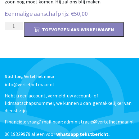
zoon nog moet komen. Hij zal ons blij maken.
Eenmalige aanschafprijs:
€
50,00
Tweede
TOEVOEGEN AAN WINKELWAGEN
kwartaal
2021
aantal
Stichting Vertel het maar
info@vertelhetmaar.nl
Hebt u een account, vermeld uw account- of
lidmaatschapsnummer, we kunnen u dan gemakkelijker van
dienst zijn
Financiële vraag? mail naar: administratie@vertelhetmaar.nl
06 19329979 alleen voor
Whatsapp tekstbericht.