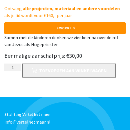
Ontvang
alle projecten, materiaal en andere voordelen
als je lid wordt voor €160,- per jaar.
IK WORD LID
Samen met de kinderen denken we vier keer na over de rol
van Jezus als Hogepriester
Eenmalige aanschafprijs:
€
30,00
Pinksterproject
TOEVOEGEN AAN WINKELWAGEN
2026,
nadere
info
volgt
spoedig
aantal
Stichting Vertel het maar
info@vertelhetmaar.nl