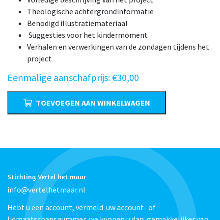
Theologische achtergrondinformatie
Benodigd illustratiemateriaal
Suggesties voor het kindermoment
Verhalen en verwerkingen van de zondagen tijdens het
project
Eenmalige aanschafprijs:
€
30,00
Pinksterproject
TOEVOEGEN AAN WINKELWAGEN
2018
aantal
Stichting Vertel het maar
info@vertelhetmaar.nl
Hebt u een account, vermeld uw account- of
lidmaatschapsnummer, we kunnen u dan gemakkelijker van