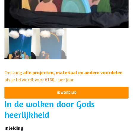
Ontvang
alle projecten, materiaal en andere voordelen
als je lid wordt voor €160,- per jaar.
IK WORD LID
In de wolken door Gods
heerlijkheid
Inleiding