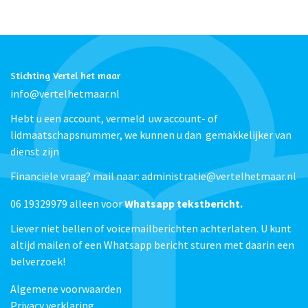
opent
voorgoed
de
toekomst
Stichting Vertel het maar
aantal
info@vertelhetmaar.nl
Hebt u een account, vermeld uw account- of
lidmaatschapsnummer, we kunnen u dan gemakkelijker van
dienst zijn
Financiële vraag? mail naar: administratie@vertelhetmaar.nl
06 19329979 alleen voor
Whatsapp tekstbericht.
Liever niet bellen of voicemailberichten achterlaten. U kunt
altijd mailen of een Whatsapp bericht sturen met daarin een
belverzoek!
Algemene voorwaarden
Privacy verklaring