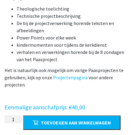
Theologische toelichting
Technische projectbeschrijving
De bij de projectverwerking horende teksten en
afbeeldingen
Power Points voor elke week
kindermomenten voor tijdens de kerkdienst
verhalen en verwerkingen horende bij de 8 zondagen
van het Paasproject
Het is natuurlijk ook mogelijk om vorige Paasprojecten te
gebruiken, kijk op onze
Projectenpagina
voor andere
projecten.
Eenmalige aanschafprijs:
€
40,00
Paasproject
TOEVOEGEN AAN WINKELWAGEN
2023
God