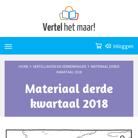
Skip
to
content
Inloggen
HOME
VERTELLINGEN EN VERWERKINGEN
MATERIAAL DERDE
KWARTAAL 2018
Materiaal derde
kwartaal 2018