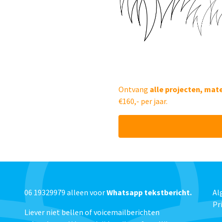
Ontvang
alle projecten, mat
€160,- per jaar.
06 19329979 alleen voor
Whatsapp tekstbericht.
Al
Pr
Liever niet bellen of voicemailberichten