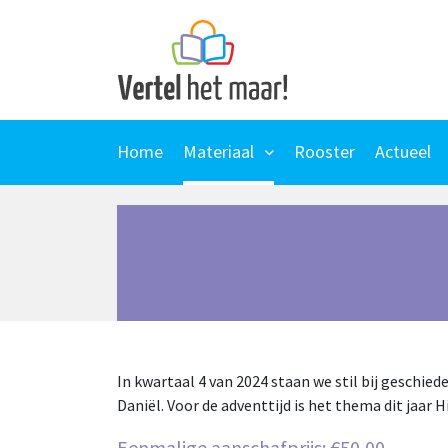
Skip
to
content
Home
Materiaal
Rooster
Actueel
In kwartaal 4 van 2024 staan we stil bij geschied
Daniël. Voor de adventtijd is het thema dit jaar Hij
Eenmalige aanschafprijs:
€
50,00