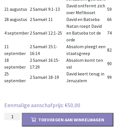
David ontfermt zich
21 augustus
2 Samuël 9:1-13
59
over Mefiboset
28 augustus
2 Samuël 11
David en Batseba
66
Natan roept David
4 september
2 Samuël 12:1-25
en Batseba tot de
74
orde
11
2 Samuël 15:1-
Absalom pleegt een
82
september
16:14
staatsgreep
18
2 Samuël 16:15-
Absalom komt ten
90
september
17:29
val
25
David keert terug in
2 Samuël 18-19
99
september
Jeruzalem
Eenmalige aanschafprijs:
€
50,00
Derde
TOEVOEGEN AAN WINKELWAGEN
kwartaal