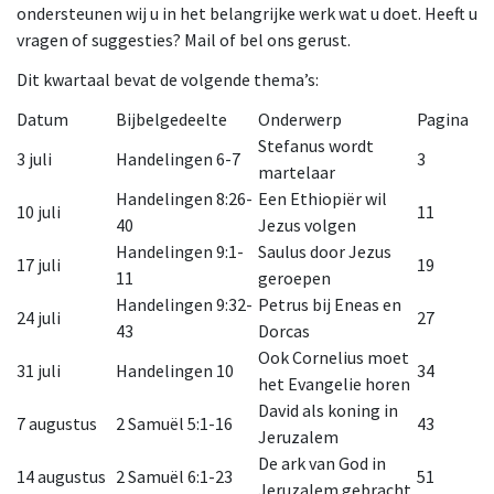
ondersteunen wij u in het belangrijke werk wat u doet. Heeft u
vragen of suggesties? Mail of bel ons gerust.
Dit kwartaal bevat de volgende thema’s:
Datum
Bijbelgedeelte
Onderwerp
Pagina
Stefanus wordt
3 juli
Handelingen 6-7
3
martelaar
Handelingen 8:26-
Een Ethiopiër wil
10 juli
11
40
Jezus volgen
Handelingen 9:1-
Saulus door Jezus
17 juli
19
11
geroepen
Handelingen 9:32-
Petrus bij Eneas en
24 juli
27
43
Dorcas
Ook Cornelius moet
31 juli
Handelingen 10
34
het Evangelie horen
David als koning in
7 augustus
2 Samuël 5:1-16
43
Jeruzalem
De ark van God in
14 augustus
2 Samuël 6:1-23
51
Jeruzalem gebracht